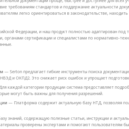
ительной документации проще, быстрее и доступнее для всех у
твие требованиям стандартов и поддержание актуальности доку
вателям легко ориентироваться в законодательстве, находить 
сийской Федерации, и наш продукт полностью адаптирован под 
и, органами сертификации и специалистами по нормативно-тех
анные.
ам
— Serton предлагает гибкие инструменты поиска документац
ТНВЭД и ОКПД2. Это снижает риск ошибок и упрощает подготов
ля каждой категории продукции система предоставляет подро
орые могут быть важны для получения разрешений.
ции
— Платформа содержит актуальную базу НТД, позволяя пол
зу знаний, содержащую полезные статьи, инструкции и актуаль
материалы проверены экспертами и помогают пользователям бы